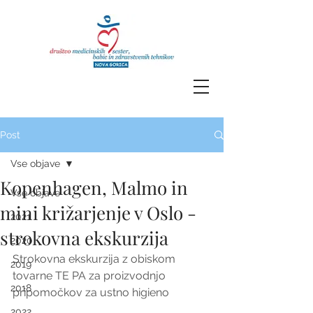
Post
Vse objave
Kopenhagen, Malmo in
Vse objave
mini križarjenje v Oslo -
2021
strokovna ekskurzija
2020
Strokovna ekskurzija z obiskom 
2019
tovarne TE PA za proizvodnjo 
2018
pripomočkov za ustno higieno
2022