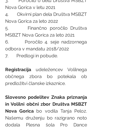
3.       Poročilo o delu Društva MSBZT 
Nova Gorica v letu 2021
4.       Okvirni plan dela Društva MSBZT 
Nova Gorica za leto 2022
5.       Finančno poročilo Društva 
MSBZT Nova Gorica za leto 2021
6.       Poročilo 4. seje nadzornega 
odbora v mandatu 2018/2022
7.       Predlogi in pobude.
Registracija
 udeležencev Volilnega 
občnega zbora bo potekala ob 
predložitvi članske izkaznice.
Slovesno podelitev Znaka priznanja 
in Volilni občni zbor Društva MSBZT 
Nova Gorica
 bo vodila Tanja Peloz. 
Našemu druženju bo razigrano noto 
dodala Plesna šola Pro Dance 