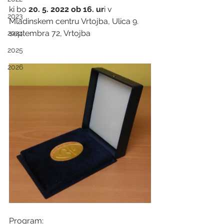
ki bo
 20. 5. 2022 ob 16. ur
i v 
2023
Mladinskem centru Vrtojba, Ulica 9. 
septembra 72, Vrtojba
2024
2025
2026
Program: