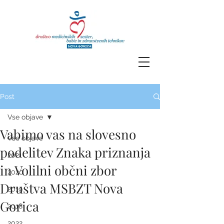
Post
Vse objave
Vabimo vas na slovesno
Vse objave
podelitev Znaka priznanja
2021
in Volilni občni zbor
2020
Društva MSBZT Nova
2019
Gorica
2018
2022