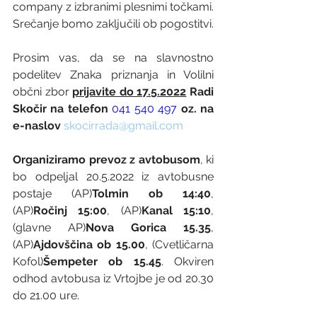
company z izbranimi plesnimi točkami. 
Srečanje bomo zaključili ob pogostitvi.
Prosim vas, da se na slavnostno 
podelitev Znaka priznanja in Volilni 
občni zbor 
prijavite do 17.5.2022
 Radi 
Skočir na telefon 
041 540 497
 oz. na 
e-naslov
skocirrada@gmail.com
Organiziramo prevoz z avtobusom
, ki 
bo odpeljal 20.5.2022 iz avtobusne 
postaje (AP)
Tolmin ob 14:40
, 
(AP)
Ročinj 15:00
, (AP)
Kanal 15:10
, 
(glavne AP)
Nova Gorica 15.35
, 
(AP)
Ajdovščina ob 15.00
, (Cvetličarna 
Kofol)
Šempeter ob 15.45
. Okviren 
odhod avtobusa iz Vrtojbe je od 20.30 
do 21.00 ure.