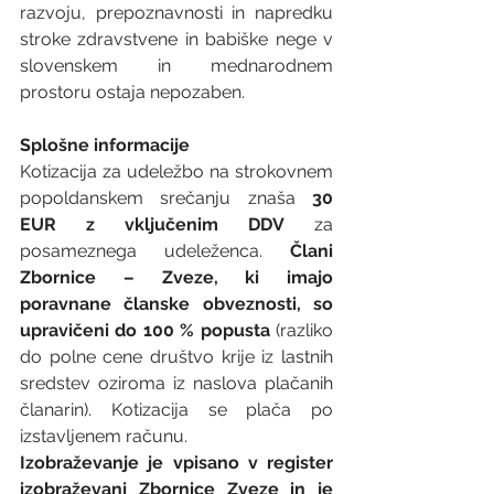
razvoju, prepoznavnosti in napredku 
stroke zdravstvene in babiške nege v 
slovenskem in mednarodnem 
prostoru ostaja nepozaben. 
Splošne informacije
Kotizacija za udeležbo na strokovnem 
popoldanskem srečanju znaša 
30 
EUR z vključenim DDV
 za 
posameznega udeleženca. 
Člani 
Zbornice – Zveze, ki imajo 
poravnane članske obveznosti, so 
upravičeni do 100 % popusta
 (razliko 
do polne cene društvo krije iz lastnih 
sredstev oziroma iz naslova plačanih 
članarin). Kotizacija se plača po 
izstavljenem računu. 
Izobraževanje je vpisano v register 
izobraževanj Zbornice Zveze in je 