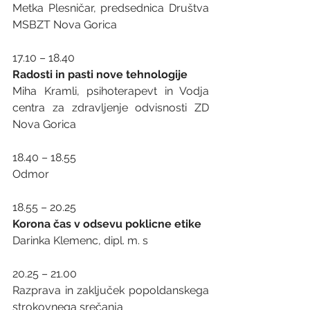
Metka Plesničar, predsednica Društva 
MSBZT Nova Gorica
17.10 – 18.40    
Radosti in pasti nove tehnologije
Miha Kramli, psihoterapevt in Vodja 
centra za zdravljenje odvisnosti ZD 
Nova Gorica
18.40 – 18.55     
Odmor
18.55 – 20.25
Korona čas v odsevu poklicne etike
Darinka Klemenc, dipl. m. s 
20.25 – 21.00 
Razprava in zaključek popoldanskega 
strokovnega srečanja 