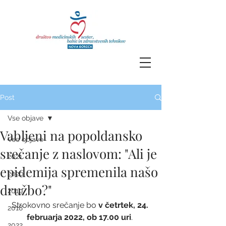
Post
Vse objave
Vabljeni na popoldansko
Vse objave
srečanje z naslovom: "Ali je
2021
epidemija spremenila našo
2020
družbo?"
2019
Strokovno srečanje bo 
v četrtek, 24. 
2018
februarja 2022, ob 17.00 uri
. 
2022