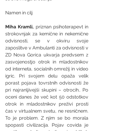
Namen in cilj 
Miha Kramli, 
priznan psihoterapevt in 
strokovnjak za kemične in nekemične 
odvisnosti, se v okviru svoje 
zaposlitve v Ambulanti za odvisnosti v 
ZD Nova Gorica ukvarja predvsem z 
zasvojenostjo otrok in mladostnikov 
od interneta, socialnih omrežij in video 
igric. Pri svojem delu opaža velik 
porast pojava tovrstnih odvisnosti že 
pri najranljivejši skupini – otrocih.. Po 
oceni danes že več kot 50 odstotkov 
otrok in mladostnikov preživi prosti 
čas v virtualnem svetu, ne resničnem. 
To je problem. Z njim se bo morala 
spopasti civilizacija. Pojav covida je 