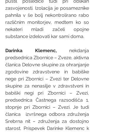
pustil posledice tudi pri oblikah 
zasvojenosti. Izolacija je posameznike 
pahnila v še bolj nekontrolirano rabo 
različnim monitorjev, medtem ko so 
nekateri mladi začeli opojne 
substance izdelovati kar sami doma.
Darinka Klemenc, 
nekdanja 
predsednica Zbornice – Zveze,
aktivna 
članica Delovne skupine za ohranjanje 
zgodovine zdravstvene in babiške 
nege pri Zbornici – Zvezi ter Delovne 
skupine za nenasilje v zdravstveni in 
babiški negi pri Zbornici – Zvezi, 
predsednica Častnega razsodišča 1. 
stopnje pri Zbornici – Zvezi. Je tudi 
članica  izvršnega odbora združenja 
Srebrna nit – združenja za dostojno 
starost. Prispevek Darinke Klemenc k 