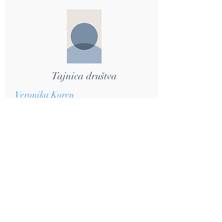
Tajnica društva
Veronika Koren
veronika.koren@sbng.si