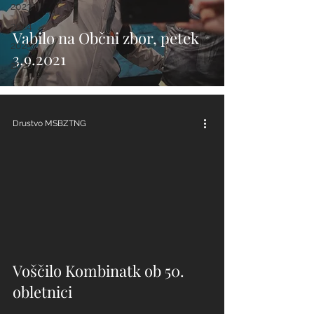
2023
2024
Vabilo na Občni zbor, petek
2025
3.9.2021
2026
Drustvo MSBZTNG
Voščilo Kombinatk ob 50.
obletnici