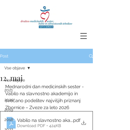
Post
Vse objave
12. maj
Vse objave
Mednarodni dan medicinskih sester - 
2021
Vabilo na slavnostno akademijo in 
2020
svečano podelitev najvišjih priznanj 
Zbornice – Zveze za leto 2026 
2019
2018
Vabilo na slavnostno akademijo Zbornice - Zveze 20
.pdf
Download PDF • 424KB
2022