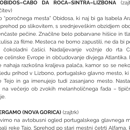
–OBIDOS–CABO DA ROCA–SINTRA–LIZBONA
 (zaj
itev)
o “poročnega mesta” Obidosa, ki naj bi ga Isabela Ar
 Sprehod po slikovitem, s srednjeveškim obzidjem o
enčaste pečine. Značilne belo pobarvane hišice in tla
kulisa za filme. Mesteca ne bomo zapustili, ne da bi po
i čokoladni čašici. Nadaljevanje vožnje do rta 
 celinske Evrope in občudovanje divjega Atlantika. 
se nahaja razkošna kraljeva palača, kamor so se neko
ogledu prihod v Lizbono, portugalsko glavno mesto, ki 
e Tejo in ga imenujejo tudi zasanjano mesto. Nastan
na večerjo ob zvokih melanholičnega fada – tipičn
je.
BERGAMO (NOVA GORICA)
 (zajtrk)
avimo na avtobusni ogled portugalskega glavnega mes
li reke Tajo. Sprehod po stari mestni četrti Alfama, k