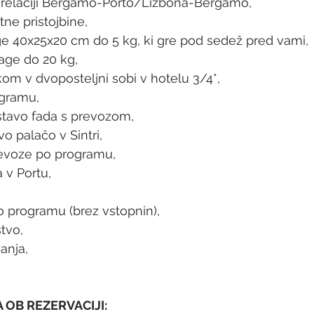
na relaciji Bergamo-Porto/Lizbona-Bergamo,
tne pristojbine,
age 40x25x20 cm do 5 kg, ki gre pod sedež pred vami,
jage do 20 kg,
rkom v dvoposteljni sobi v hotelu 3/4*,
ogramu,
dstavo fada s prevozom,
vo palačo v Sintri,
evoze po programu,
 v Portu,
o programu (brez vstopnin),
tvo,
anja,
VACIJI:                                        