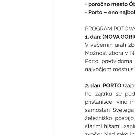
• poročno mesto Ób
• Porto – eno najbo
PROGRAM POTOVA
1. dan: (NOVA GO
V večernih urah zb
Možnost zbora v Novi
Porto predvidoma 
največjem mestu sle
2. dan: PORTO
 (zaj
Po zajtrku se po
pristanišče, vino i
samostan Svetega F
železniško postajo
starimi hišami, zani
zvečer. Nad reko i