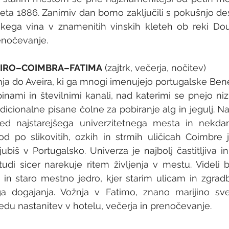
eta 1886. Zanimiv dan bomo zaključili s pokušnjo des
skega vina v znamenitih vinskih kleteh ob reki Dou
renočevanje.
VEIRO–COIMBRA–FATIMA
 (zajtrk, večerja, nočitev)
žnja do Aveira, ki ga mnogi imenujejo portugalske Bene
inami in številnimi kanali, nad katerimi se pnejo nizk
dicionalne pisane čolne za pobiranje alg in jegulj. Na
ed najstarejšega univerzitetnega mesta in nekdanj
od po slikovitih, ozkih in strmih uličicah Coimbre
jubiš v Portugalsko. Univerza je najbolj častitljiva i
udi sicer narekuje ritem življenja v mestu. Videli 
o in staro mestno jedro, kjer starim ulicam in zgrad
a dogajanja. Vožnja v Fatimo, znano marijino svet
edu nastanitev v hotelu, večerja in prenočevanje.