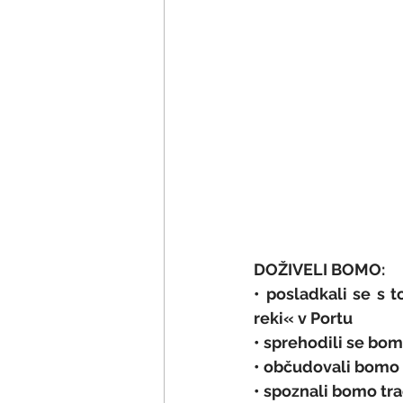
DOŽIVELI BOMO:
• posladkali se s 
reki« v Portu
• sprehodili se bo
• občudovali bomo 
• spoznali bomo tra