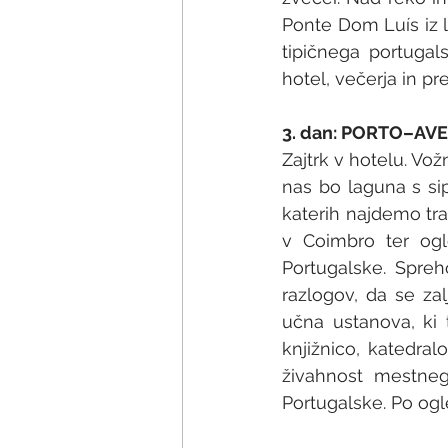
Ponte Dom Luís iz l
tipičnega portugal
hotel, večerja in p
3. dan: PORTO–A
Zajtrk v hotelu. Vo
nas bo laguna s sip
katerih najdemo tra
v Coimbro ter ogl
Portugalske. Spreh
razlogov, da se zal
učna ustanova, ki t
knjižnico, katedral
živahnost mestneg
Portugalske. Po ogl