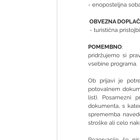
- enoposteljna soba 
 OBVEZNA DOPLAČI
 - turistična prist
POMEMBNO
: 
pridržujemo si pr
vsebine programa.
Ob prijavi je pot
potovalnem dokumen
list). Posamezni p
dokumenta, s kater
sprememba naveden
stroške ali celo na
Rezervacije še ni