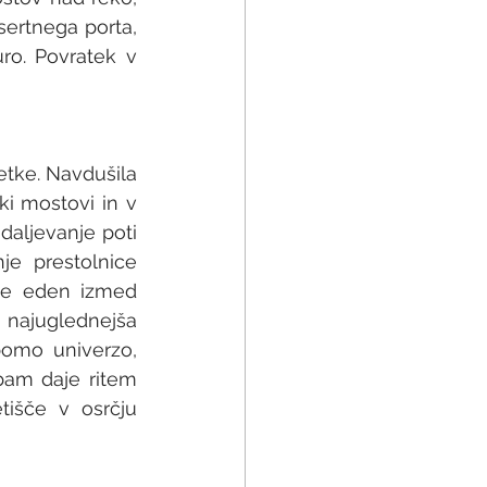
ertnega porta, 
ro. Povratek v 
tke. Navdušila 
i mostovi in v 
daljevanje poti 
e prestolnice 
 je eden izmed 
n najuglednejša 
bomo univerzo, 
bam daje ritem 
išče v osrčju 