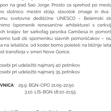
vzpon na grad Sao Jorge. Prosto za sprehod po mestu
o stolnico, mestni stolp, slavolok zmage in dva dr
mu svetovne dediščine UNESCO - Belémski stolp 
nimo (spomenik renesančne arhitekture) s cerkvijo
kih kraljev ter sarkofag pesnika Camõesa in pomorš
bomo tudi ob spomeniku slavnih pomorščakov – razi
 na letališče, od koder bomo poleteli na bližnje leta
t transferja v smeri Nove Gorice.
osebi pri udeležbi najmanj 40 potnikov 
osebi pri udeležbi najmanj 35 potnikov          
VNICA
: 	29.9. BGN-OPO 21:05-22:50
                          3.10. LIS-BGN 18:10-21:55