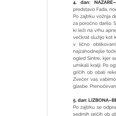
4. dan: NAZARE
predstavo Fada, noč
Po zajtrku vožnja d
za poročno darilo.
ki leži na vrhu apn
večkrat služijo kot 
v lično oblikovan
najzahodnejše točke
ogled Sintre, kjer 
umikali kralji. Po 
gričih ob obali rek
Zvečer vas vabimo 
glasbe. Prenočevan
5. dan: LIZBONA–
Po zajtrku se odpr
sedmih gričih ob oba