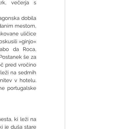
trk, večerja s 
agonska dobila 
bdanim mestom, 
kovane uličice 
skusili »ginjo« 
Cabo da Roca, 
Postanek še za 
č pred vročino 
leži na sedmih 
itev v hotelu. 
e portugalske 
ta, ki leži na 
i je duša stare 