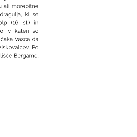
 ali morebitne 
agulja, ki se 
(16. st.) in 
, v kateri so 
čaka Vasca da 
skovalcev. Po 
lišče Bergamo. 