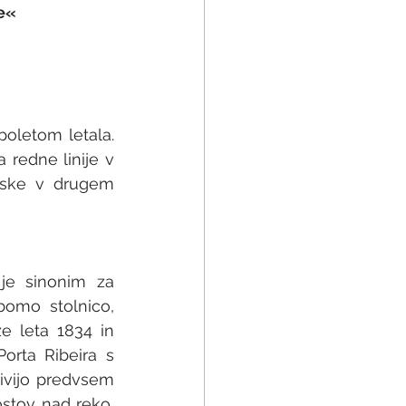
e«
oletom letala. 
 redne linije v 
lske v drugem 
e sinonim za 
bomo stolnico, 
 leta 1834 in 
rta Ribeira s 
živijo predvsem 
stov nad reko, 