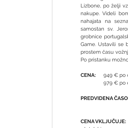
Lizbone, po želji 
nakupe. Videli bom
nahajata na sezna
samostan sv. Jero
grobnice portugals
Game. Ustavili se 
prostem času vožnja
Po pristanku možnos
CENA: 	
949 € po 
		979 € po 
PREDVIDENA ČASO
                           
CENA VKLJUČUJE: