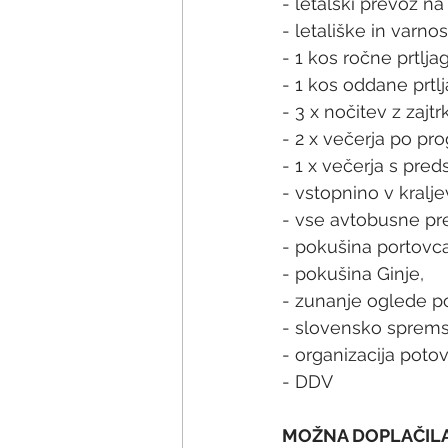
- letalski prevoz 
- letališke in varnos
- 1 kos ročne prtlj
- 1 kos oddane prtl
- 3 x nočitev z zajt
- 2 x večerja po pr
- 1 x večerja s pre
- vstopnino v kralje
- vse avtobusne pr
- pokušina portovca
- pokušina Ginje,
- zunanje oglede p
- slovensko sprems
- organizacija potov
- DDV
MOŽNA DOPLAČILA OB REZER