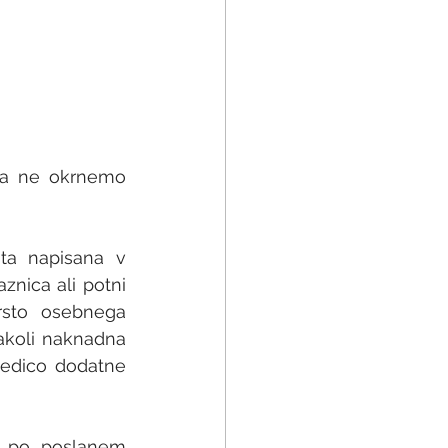
da ne okrnemo 
ta napisana v 
nica ali potni 
rsto osebnega 
akoli naknadna 
edico dodatne 
, po poslanem 