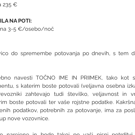
235 €     
LA NA POTI:
ojbina 3-5 €/osebo/noč
avico do spremembe potovanja po dnevih, s tem 
rebno navesti TOČNO IME IN PRIIMEK, tako kot s
tu, s katerim boste potovali (veljavna osebna izkaz
revozniki zahtevajo tudi številko, veljavnost in v
im boste potovali ter vaše rojstne podatke. Kakršn
ih podatkov, potrebnih za potovanje, ima za posl
kup nove vozovnice.
so narejene in bodo takoj po vaši pisni potrditvi