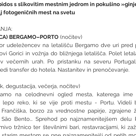
idos s slikovitim mestnim jedrom in pokušino »ginj
lj fotogeničnih mest na svetu
NJA:
RICA) BERGAMO–PORTO
 (nočitev)
or udeležencev na letališču Bergamo dve uri pred p
 Gorici in vožnja do bližnjega letališča. Polet letala
v večernih urah. Po pristanku na severu Portuga
di transfer do hotela. Nastanitev in prenočevanje.
trk, degustacija, večerja, nočitev)
damo na celodnevni ogled mesta, katerega ime j
n lepo reko, ki se vije proti mestu - Portu. Videli 
rančiška, borzo za vrednostne papirje, zgrajene že
 São Bento... Sprehod po najznamenitejšem delu Po
mivo tržnico ter številnimi bari, restavracijami, ki za
n starim mestom se pne najznamenitejši od petih mo