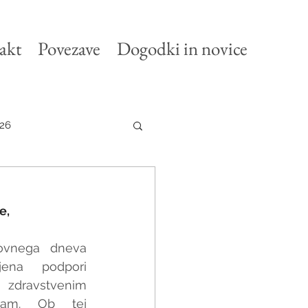
akt
Povezave
Dogodki in novice
26
e,
ovnega dneva 
ena podpori 
 zdravstvenim 
cam. Ob tej 