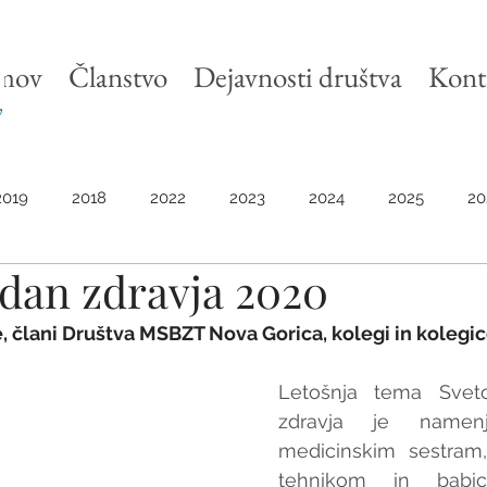
mov
Članstvo
Dejavnosti društva
Kont
2019
2018
2022
2023
2024
2025
20
 dan zdravja 2020
 člani Društva MSBZT Nova Gorica, kolegi in kolegic
Letošnja tema Svet
zdravja je namenj
medicinskim sestram,
tehnikom in babi