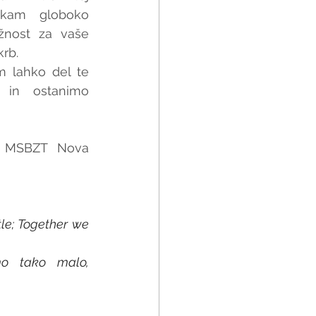
ekam globoko 
žnost za vaše 
krb.
 lahko del te 
in ostanimo 
a MSBZT Nova 
le; Together we 
o tako malo, 