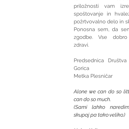
priložnosti vam izr
spoštovanje in hvale
požrtvovalno delo in s
Ponosna sem, da sem
zgodbe. Vse dobro 
zdravi.
Predsednica Društv
Gorica
Metka Plesničar
Alone we can do so litt
can do so much.
(Sami lahko naredim
skupaj pa tako veliko.)