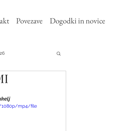
akt
Povezave
Dogodki in novice
26
MI
ukelj
/1080p/mp4/file