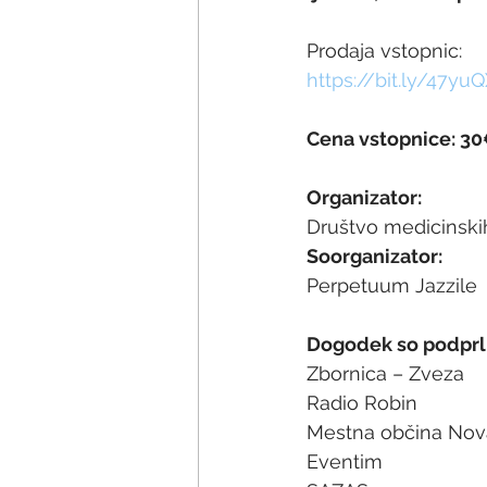
Prodaja vstopnic:
https://bit.ly/47yu
Cena vstopnice: 3
Organizator:
Društvo medicinskih
Soorganizator:
Perpetuum Jazzile
Dogodek so podprli
Zbornica – Zveza
Radio Robin
Mestna občina Nov
Eventim 