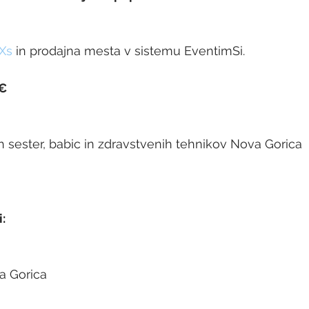
QXs
 in prodajna mesta v sistemu EventimSi.
0€
 sester, babic in zdravstvenih tehnikov Nova Gorica 
:
a Gorica