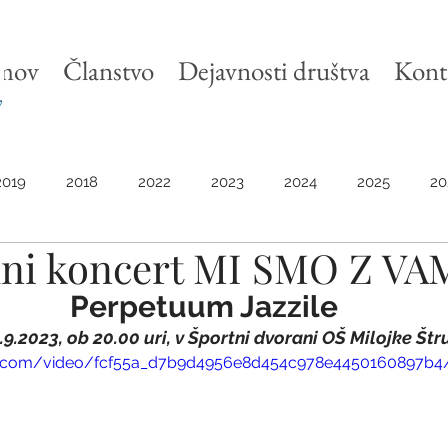
mov
Članstvo
Dejavnosti društva
Kont
2019
2018
2022
2023
2024
2025
20
ni koncert MI SMO Z VA
Perpetuum Jazzile
9.2023, ob 20.00 uri, v Športni dvorani OŠ Milojke Štr
atic.com/video/fcf55a_d7b9d4956e8d454c978e4450160897b4